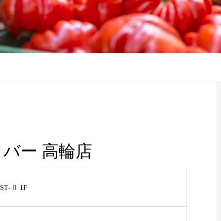
バー 高輪店
T‐Ⅱ 1F