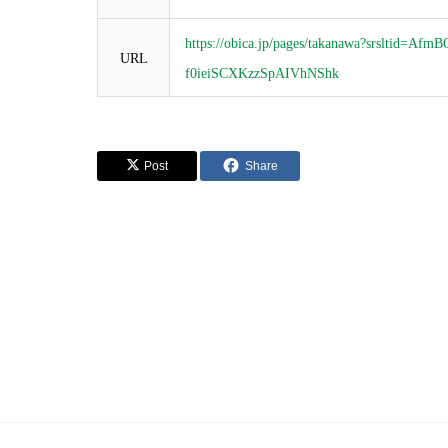
https://obica.jp/pages/takanawa?srsltid=A
URL
f0ieiSCXKzzSpAIVhNShk
Post
Share