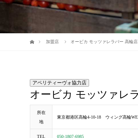
加盟店
オービカ モッツァレラバー 高輪店
アペリティーヴォ協力店
オービカ モッツァレラ
所在
東京都港区高輪4-10-18 ウィング高輪WES
地
TEL
050-1807-6985