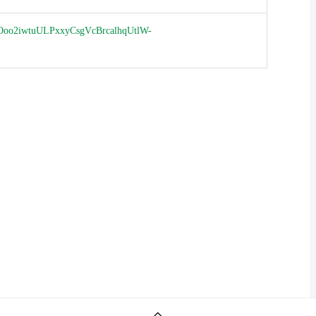
fmBOoo2iwtuULPxxyCsgVcBrcalhqUtlW-